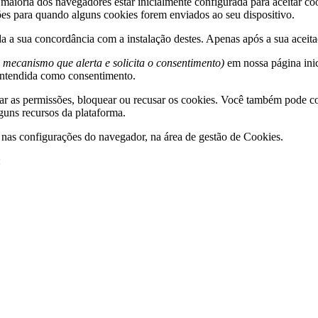
 maioria dos navegadores estar inicialmente configurada para aceitar c
ções para quando alguns cookies forem enviados ao seu dispositivo.
da a sua concordância com a instalação destes. Apenas após a sua aceita
 mecanismo que alerta e solicita o consentimento)
em nossa página inic
entendida como consentimento.
ar as permissões, bloquear ou recusar os cookies. Você também pode co
guns recursos da plataforma.
e nas configurações do navegador, na área de gestão de Cookies.
: